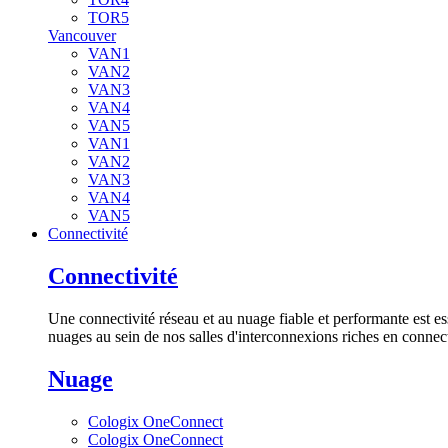
TOR5
Vancouver
VAN1
VAN2
VAN3
VAN4
VAN5
VAN1
VAN2
VAN3
VAN4
VAN5
Connectivité
Connectivité
Une connectivité réseau et au nuage fiable et performante est es
nuages au sein de nos salles d'interconnexions riches en connect
Nuage
Cologix OneConnect
Cologix OneConnect