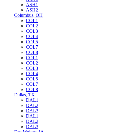
ASH1
ASH2
Columbus, OH
COL1
COL2
COL3
COL4
COL5
COL7
COL8
COL1
COL2
COL3
COL4
COL5
COL7
COL8
Dallas, TX
DAL1
DAL2
DAL3
DAL1
DAL2
DAL3
Des Moines, IA