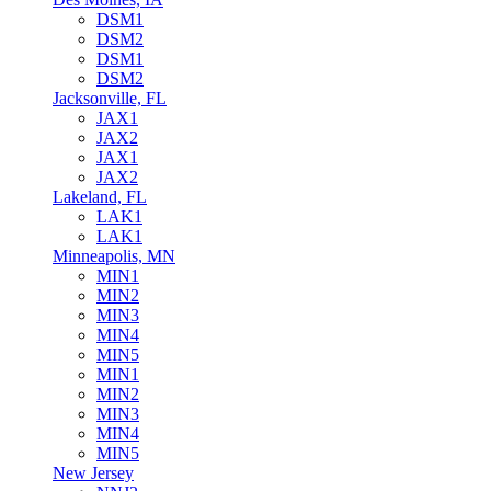
DSM1
DSM2
DSM1
DSM2
Jacksonville, FL
JAX1
JAX2
JAX1
JAX2
Lakeland, FL
LAK1
LAK1
Minneapolis, MN
MIN1
MIN2
MIN3
MIN4
MIN5
MIN1
MIN2
MIN3
MIN4
MIN5
New Jersey