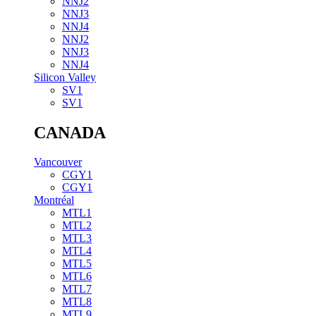
NNJ2
NNJ3
NNJ4
NNJ2
NNJ3
NNJ4
Silicon Valley
SV1
SV1
CANADA
Vancouver
CGY1
CGY1
Montréal
MTL1
MTL2
MTL3
MTL4
MTL5
MTL6
MTL7
MTL8
MTL9