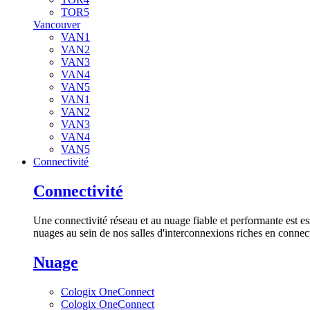
TOR5
Vancouver
VAN1
VAN2
VAN3
VAN4
VAN5
VAN1
VAN2
VAN3
VAN4
VAN5
Connectivité
Connectivité
Une connectivité réseau et au nuage fiable et performante est es
nuages au sein de nos salles d'interconnexions riches en connect
Nuage
Cologix OneConnect
Cologix OneConnect