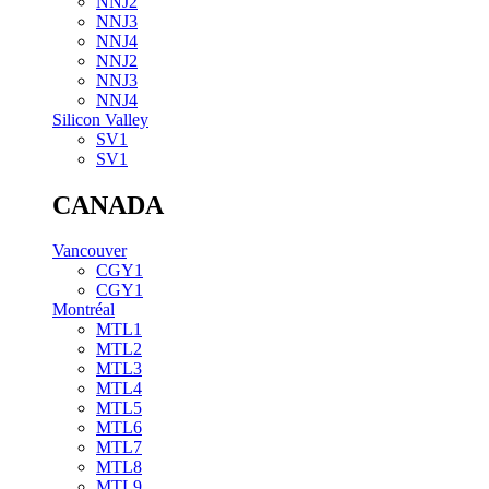
NNJ2
NNJ3
NNJ4
NNJ2
NNJ3
NNJ4
Silicon Valley
SV1
SV1
CANADA
Vancouver
CGY1
CGY1
Montréal
MTL1
MTL2
MTL3
MTL4
MTL5
MTL6
MTL7
MTL8
MTL9