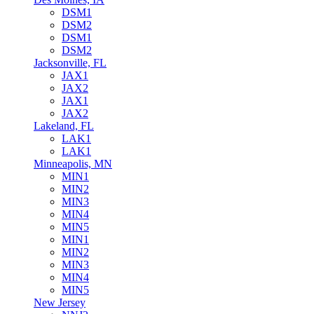
DSM1
DSM2
DSM1
DSM2
Jacksonville, FL
JAX1
JAX2
JAX1
JAX2
Lakeland, FL
LAK1
LAK1
Minneapolis, MN
MIN1
MIN2
MIN3
MIN4
MIN5
MIN1
MIN2
MIN3
MIN4
MIN5
New Jersey