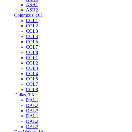
ASH1
ASH2
Columbus, OH
COL1
COL2
COL3
COL4
COL5
COL7
COL8
COL1
COL2
COL3
COL4
COL5
COL7
COL8
Dallas, TX
DAL1
DAL2
DAL3
DAL1
DAL2
DAL3
Des Moines, IA