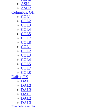
ASH1
ASH2
Columbus, OH
COL1
COL2
COL3
COL4
COL5
COL7
COL8
COL1
COL2
COL3
COL4
COL5
COL7
COL8
Dallas, TX
DAL1
DAL2
DAL3
DAL1
DAL2
DAL3
Des Moines, IA