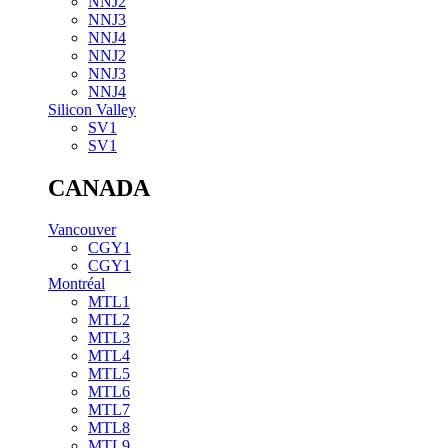
NNJ2
NNJ3
NNJ4
NNJ2
NNJ3
NNJ4
Silicon Valley
SV1
SV1
CANADA
Vancouver
CGY1
CGY1
Montréal
MTL1
MTL2
MTL3
MTL4
MTL5
MTL6
MTL7
MTL8
MTL9