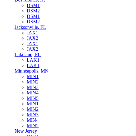
DSM1
DSM2
DSM1
DSM2
Jacksonville, FL
JAX1
JAX2
JAX1
JAX2
Lakeland, FL
LAK1
LAK1
Minneapolis, MN
MIN1
MIN2
MIN3
MIN4
MIN5
MIN1
MIN2
MIN3
MIN4
MIN5
New Jersey