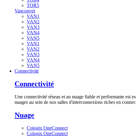
TOR5
Vancouver
VAN1
VAN2
VAN3
VAN4
VAN5
VAN1
VAN2
VAN3
VAN4
VAN5
Connectivité
Connectivité
Une connectivité réseau et au nuage fiable et performante est es
nuages au sein de nos salles d'interconnexions riches en connect
Nuage
Cologix OneConnect
Cologix OneConnect