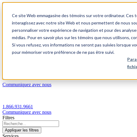
1.866.931.9661
Ce site Web emmagasine des témoins sur votre ordinateur. Ces témo
|
interagissez avec notre site Web et nous permettent de nous souv
Login
personnaliser votre expérience de navigation et pour des analyse
|
médias. Pour en savoir plus sur les témoins que nous utilisons, c
Si vous refusez, vos informations ne seront pas suivies lorsque vo
FR
pour mémoriser votre préférence de ne pas être suivi.
|
Para
fich
Communiquez avec nous
1.866.931.9661
Communiquez avec nous
Filtres
Appliquer les filtres
Services