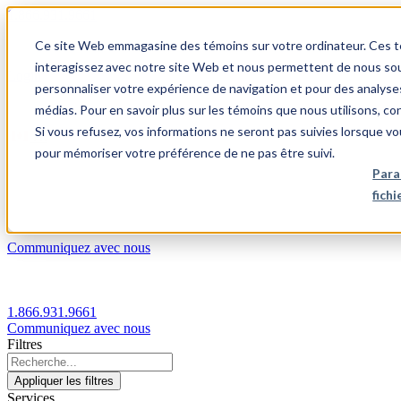
1.866.931.9661
Ce site Web emmagasine des témoins sur votre ordinateur. Ces témo
|
interagissez avec notre site Web et nous permettent de nous souv
Login
personnaliser votre expérience de navigation et pour des analyse
|
médias. Pour en savoir plus sur les témoins que nous utilisons, c
Si vous refusez, vos informations ne seront pas suivies lorsque vo
FR
pour mémoriser votre préférence de ne pas être suivi.
|
Para
fich
Communiquez avec nous
1.866.931.9661
Communiquez avec nous
Filtres
Appliquer les filtres
Services