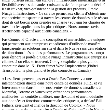
entier puissent facilement étendre l’infrastructure informatique et la
flexibilité avec les demandes croissantes de l’entreprise », a déclaré
Kash Iftikhar, vice-président de la gestion des produits, Oracle
Nuage Infrastructure. « Ce service permet aux clients d’obtenir une
connectivité transparente à travers les centres de données et le réseau
dont ils ont besoin pour prendre en charge / soutenir les charges de
travail et les applications les plus critiques. Nous sommes ravis
d'offrir cette capacité aux clients canadiens. »
FastConnect d’Oracle a une conception et une architecture uniques
qui permettent aux entreprises canadiennes d’utiliser de manière
transparente les solutions sur site et dans le Nuage sans dégradation
des fonctionnalités ou des performances. Le programme est conçu
pour étendre la portée d’Oracle Nuage Infrastructure aux entreprises
clientes là où elles se trouvent. Cologix exploite la plus grande
empreinte dans le 151 Front Street West Emplacement (l’hôtel
Transporteur le plus grand et le plus connecté au Canada).
« Les clients peuvent passer à Oracle FastConnect via une
interconnexion directe dans notre centre de données TOR1 et via
Interconnexion dans l’un de nos centres de données canadiens à
Montréal, Toronto et Vancouver, offrant des performances
améliorées, un contrôle amélioré, une flexibilité et une modularité
aux données et fonctions commerciales critiques », a déclaré Bill
Fathers, président et chef de la direction de Cologix. « Nous
sommes ravis de nous associer à Oracle et d’ajouter Oracle Nuage