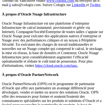
Toronto ou Vancouver visitez
www.cologix.com
ou envoyez un e-
mail
à
sales@cologix.com. Suivez Cologix sur
LinkedIn
et
Twitter.
À propos d’Oracle Nuage Infrastructure
Oracle Nuage Infrastructure est une plateforme d’entreprise
Infrastructure de calcul instantané, provisionnée et gérée via
Internet). Compagnie/Société/Entreprise de toutes tailles s’appuie sur
Oracle Nuage pour exécuter des applications natives d’entreprise et
Nuage avec des performances critiques et un noyau à Périphérie
Sécurité. En exécutant des charges de travail traditionnelles et
nouvelles sur un Nuage complet qui comprend le calcul, le stockage,
la mise en réseau, la base de données et Conteneur, Oracle Nuage
Infrastructure peut considérablement augmenter l’efficacité
opérationnelle et réduire le coût total de possession. Pour plus
d'informations, visitez
https://cloud.oracle.com/iaas.
À propos d'Oracle PartnerNetwork
Oracle PartnerNetwork (OPN) est le programme de partenariat
d'Oracle qui offre aux partenaires un avantage différencié pour
développer, vendre et mettre en œuvre des solutions Oracle. OPN
offre des ressources pour former et soutenir/Soutenir des
connaissances spécialisées sur les produits et solutions d’Oracle et a
évolué pour reconnaître le portefeuille de produits, la base de