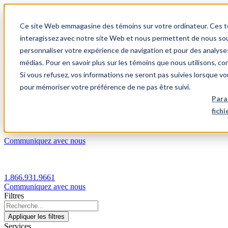
1.866.931.9661
Ce site Web emmagasine des témoins sur votre ordinateur. Ces témo
|
interagissez avec notre site Web et nous permettent de nous souv
Login
personnaliser votre expérience de navigation et pour des analyse
|
médias. Pour en savoir plus sur les témoins que nous utilisons, c
Si vous refusez, vos informations ne seront pas suivies lorsque vo
FR
pour mémoriser votre préférence de ne pas être suivi.
|
Para
fich
Communiquez avec nous
1.866.931.9661
Communiquez avec nous
Filtres
Appliquer les filtres
Services