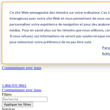
1.866.931.9661
Ce site Web emmagasine des témoins sur votre ordinateur. Ces témo
|
interagissez avec notre site Web et nous permettent de nous souv
Login
personnaliser votre expérience de navigation et pour des analyse
|
médias. Pour en savoir plus sur les témoins que nous utilisons, c
Si vous refusez, vos informations ne seront pas suivies lorsque vo
FR
pour mémoriser votre préférence de ne pas être suivi.
|
Para
fich
Communiquez avec nous
1.866.931.9661
Communiquez avec nous
Filtres
Appliquer les filtres
Services